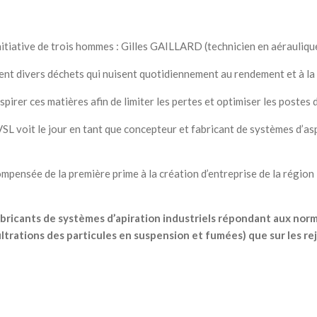
initiative de trois hommes : Gilles GAILLARD (technicien en aérauliqu
ettent divers déchets qui nuisent quotidiennement au rendement et à la
pirer ces matières afin de limiter les pertes et optimiser les postes d
L voit le jour en tant que concepteur et fabricant de systèmes d’as
écompensée de la première prime à la création d’entreprise de la régi
bricants de systèmes d’apiration industriels répondant aux nor
 filtrations des particules en suspension et fumées) que sur les r